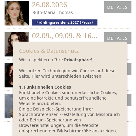
26.08.2026
DETAILS
Ruth-Maria Thomas
Frühlingsresidenz 2027 (Prosa)
02.09., 09.09. & 16.09.2026
DETAILS
Anna Prizkau
Cookies & Datenschutz
Herbstresidenz 2026 (Prosa)
Wir respektieren Ihre
Privatsphäre
!
23.09. & 30.09.26
DETAILS
Wir nutzen Technologien wie Cookies auf dieser
Eva Trobisch
Seite. Hier wird unterschieden zwischen
1. Funktionellen Cookies
Funktionelle Cookies sind unerlässliche Cookies,
18.11., 25.11., 02.12. & 09.12.2026
um eine korrekte und benutzerfreundliche
DETAILS
Website anzubieten.
Irene Diwiak
Einige Beispiele: -Speicherung Ihrer
Sprachpräferenzen -Feststellung von Missbrauch
Winterresidenz 2026/27 (Prosa)
oder Betrug -Speicherung von
Browsereinstellungen, um die Website
entsprechend der Bildschirmgröße anzuzeigen.