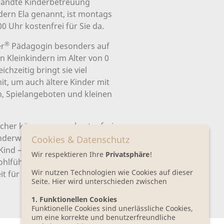
andte Kinderbetreuung
dern Ela genannt, ist montags
00 Uhr kostenfrei für Sie da.
®
er
Pädagogin besonders auf
n Kleinkindern im Alter von 0
eichzeitig bringt sie viel
it, um auch ältere Kinder mit
, Spielangeboten und kleinen
ücher können gerne kostenfrei
nderwagen steht ebenfalls zur
Cookies & Datenschutz
Kind – ob ganz klein oder schon
Wir respektieren Ihre
Privatsphäre
!
ohlfühlen, Mitmachen und Sein
Wir nutzen Technologien wie Cookies auf dieser
t für sich.
Seite. Hier wird unterschieden zwischen
1. Funktionellen Cookies
Funktionelle Cookies sind unerlässliche Cookies,
um eine korrekte und benutzerfreundliche