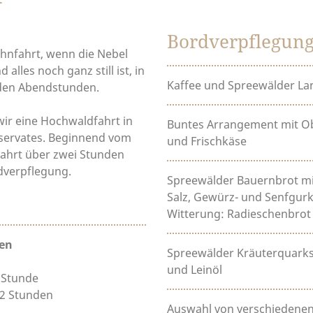
Bordverpflegung
hnfahrt, wenn die Nebel
alles noch ganz still ist, in
Kaffee und Spreewälder L
den Abendstunden.
ir eine Hochwaldfahrt in
Buntes Arrangement mit Ob
servates. Beginnend vom
und Frischkäse
fahrt über zwei Stunden
dverpflegung.
Spreewälder Bauernbrot mi
Salz, Gewürz- und Senfgur
Witterung: Radieschenbrot 
nen
Spreewälder Kräuterquarks
und Leinöl
1 Stunde
r 2 Stunden
Auswahl von verschiedenen