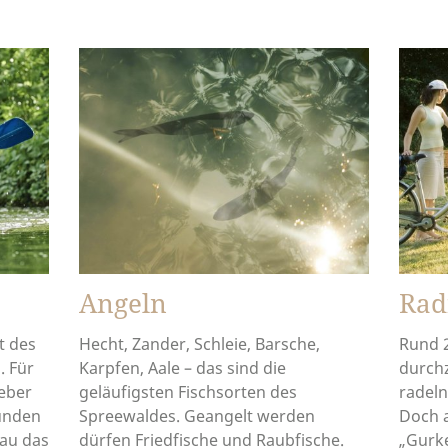
Angeln
Rad
t des
Hecht, Zander, Schleie, Barsche,
Rund 
. Für
Karpfen, Aale – das sind die
durch
ieber
geläufigsten Fischsorten des
radeln
unden
Spreewaldes. Geangelt werden
Doch 
nau das
dürfen Friedfische und Raubfische.
„Gurk