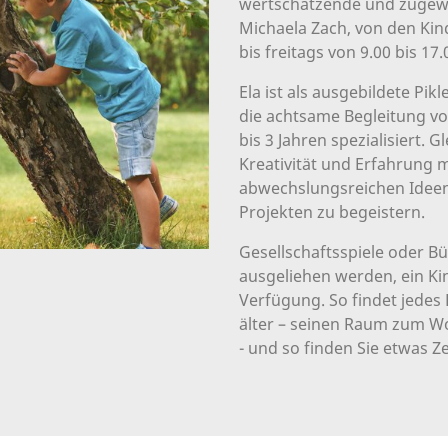
wertschätzende und zugew
Michaela Zach, von den Kin
bis freitags von 9.00 bis 17.
Ela ist als ausgebildete Pikl
die achtsame Begleitung vo
bis 3 Jahren spezialisiert. Gl
Kreativität und Erfahrung m
abwechslungsreichen Ideen
Projekten zu begeistern.
Gesellschaftsspiele oder B
ausgeliehen werden, ein Ki
Verfügung. So findet jedes 
älter – seinen Raum zum W
- und so finden Sie etwas Zei