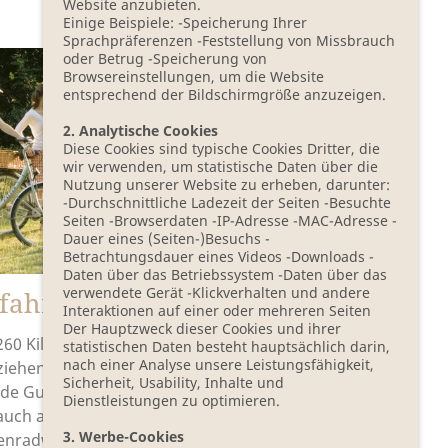
Website anzubieten.
Einige Beispiele: -Speicherung Ihrer
Sprachpräferenzen -Feststellung von Missbrauch
oder Betrug -Speicherung von
Browsereinstellungen, um die Website
entsprechend der Bildschirmgröße anzuzeigen.
2. Analytische Cookies
Diese Cookies sind typische Cookies Dritter, die
wir verwenden, um statistische Daten über die
Nutzung unserer Website zu erheben, darunter:
-Durchschnittliche Ladezeit der Seiten -Besuchte
Seiten -Browserdaten -IP-Adresse -MAC-Adresse -
Dauer eines (Seiten-)Besuchs -
Betrachtungsdauer eines Videos -Downloads -
Daten über das Betriebssystem -Daten über das
verwendete Gerät -Klickverhalten und andere
fahren
Interaktionen auf einer oder mehreren Seiten
Der Hauptzweck dieser Cookies und ihrer
260 Kilometer „Gurkenradweg“
statistischen Daten besteht hauptsächlich darin,
nach einer Analyse unsere Leistungsfähigkeit,
ziehen den Spreewald und eine
Sicherheit, Usability, Inhalte und
de Gurke weist Ihnen den Weg.
Dienstleistungen zu optimieren.
auch abseits vom
3. Werbe-Cookies
enradweg“ lädt ein