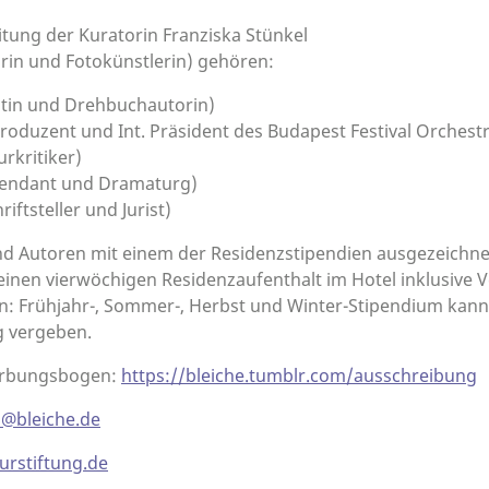
ung der Kuratorin Franziska Stünkel
rin und Fotokünstlerin) gehören:
tin und Drehbuchautorin)
produzent und Int. Präsident des Budapest Festival Orchest
urkritiker)
ntendant und Dramaturg)
riftsteller und Jurist)
d Autoren mit einem der Residenzstipendien ausgezeichnet,
 einen vierwöchigen Residenzaufenthalt im Hotel inklusive 
n: Frühjahr-, Sommer-, Herbst und Winter-Stipendium kan
g vergeben.
erbungsbogen:
https://bleiche.tumblr.com/ausschreibung
@bleiche.de
urstiftung.de