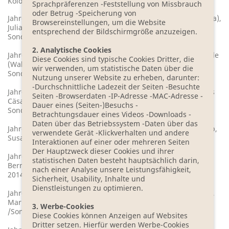
Kolosowa, Dagrun Hintze und Stefan Beuse
Sprachpräferenzen -Feststellung von Missbrauch
oder Betrug -Speicherung von
Jahrgang 2017/2018 – Jens Eisel (Prosa), Svenja Leiber (Prosa),
Browsereinstellungen, um die Website
Julia Wolf (Prosa), Annette Hagemann (Lyrik).
entsprechend der Bildschirmgröße anzuzeigen.
Sonderstipendium: Charles Lewinsky (Prosa)
2. Analytische Cookies
Jahrgang 2016/ 2017 – Eleonora Hummel, Frank Schulz, Walle
Diese Cookies sind typische Cookies Dritter, die
(Walter-Hermann) Sayer, Stefanie de Velasco.
wir verwenden, um statistische Daten über die
Sonderstipendium: Monika Rinck
Nutzung unserer Website zu erheben, darunter:
-Durchschnittliche Ladezeit der Seiten -Besuchte
Jahrgang 2015/ 2016 – Lucy Fricke, Michael Proehl, Dr. Klaus
Seiten -Browserdaten -IP-Adresse -MAC-Adresse -
Cäsar Zehrer, Christiane Neudecker und das
Dauer eines (Seiten-)Besuchs -
Sonderstipendium für Dorit Linke
Betrachtungsdauer eines Videos -Downloads -
Daten über das Betriebssystem -Daten über das
Jahrgang 2014/ 2015 – Nadja Klinger, Hansjörg Schertenleib,
verwendete Gerät -Klickverhalten und andere
Susanne Stephan und Jan Brandt.
Interaktionen auf einer oder mehreren Seiten
Der Hauptzweck dieser Cookies und ihrer
Jahrgang 2013/ 2014 – Thomas Hettche, Sebastian Stern,
statistischen Daten besteht hauptsächlich darin,
Bernd Cailloux, Bettina Balàka und das Sonderstipendium
nach einer Analyse unsere Leistungsfähigkeit,
2014 erhielt Steffen Popp.
Sicherheit, Usability, Inhalte und
Dienstleistungen zu optimieren.
Jahrgang 2012/ 2013 – Susanne Kippenberger, Saša Stanišić,
Markus Orths, Akos Doma und Volker Harry Altwasser
3. Werbe-Cookies
/Sonderstipendium.
Diese Cookies können Anzeigen auf Websites
Dritter setzen. Hierfür werden Werbe-Cookies