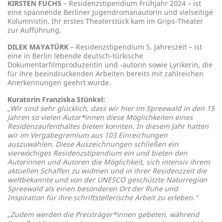
KIRSTEN FUCHS
– Residenzstipendium Frühjahr 2024 – ist
eine spannende Berliner Jugendromanautorin und vielseitige
Kolumnistin. Ihr erstes Theaterstück kam im Grips-Theater
zur Aufführung.
DILEK MAYATÜRK
– Residenzstipendium 5. Jahreszeit – ist
eine in Berlin lebende deutsch-türkische
Dokumentarfilmproduzentin und -autorin sowie Lyrikerin, die
für ihre beeindruckenden Arbeiten bereits mit zahlreichen
Anerkennungen geehrt wurde.
Kuratorin Franziska Stünkel:
„Wir sind sehr glücklich, dass wir hier im Spreewald in den 15
Jahren so vielen Autor*innen diese Möglichkeiten eines
Residenzaufenthaltes bieten konnten. In diesem Jahr hatten
wir im Vergabegremium aus 103 Einreichungen
auszuwählen. Diese Auszeichnungen schließen ein
vierwöchiges Residenzstipendium ein und bieten den
Autorinnen und Autoren die Möglichkeit, sich intensiv ihrem
aktuellen Schaffen zu widmen und in ihrer Residenzzeit die
weltbekannte und von der UNESCO geschützte Naturregion
Spreewald als einen besonderen Ort der Ruhe und
Inspiration für ihre schriftstellerische Arbeit zu erleben.“
„Zudem werden die Preisträger*innen gebeten, während