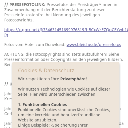
// PRESSEFOTOLINK:
Pressefotos der Preisträger*innen im
Zusammenhang mit der Berichterstattung zu dieser
Presseinfo kostenfrei bei Nennung des jeweiligen
Fotocopyrights.
https://c.gmx.net/@334631451699976819/hBCxWzEZQpCEYwb1
fg
Fotos vom Hotel zum Donwload:
www.bleiche.de/pressefotos
ACHTUNG, die Fotocopyrights sind stets aufzuführen! Siehe
Presseinformation oder Copyrights an den jeweiligen Bildern.
Bei Fragen bitte an Absender wenden.
Cookies & Datenschutz
Wir respektieren Ihre
Privatsphäre
!
// ÜBERBLICK DER PREISTRÄGER 2008 BIS 2022:
Wir nutzen Technologien wie Cookies auf dieser
Jahrgang 2021/ 2022 – Erich Wimmer, Bastian
Seite. Hier wird unterschieden zwischen
Kresser, Franzobel, Silvia Wolkan und Ulrich Woelk
1. Funktionellen Cookies
Jahrgang 2019/ 2020 – Aelrun Goette, Uwe Wittstock, Kathrin
Funktionelle Cookies sind unerlässliche Cookies,
Gerlof, Verena Carl und Markus Berges
um eine korrekte und benutzerfreundliche
Website anzubieten.
Jahrgang 2018/ 2019 – Tamara Bach, Judith Schalansky, Wlada
Einige Beispiele: -Speicherung Ihrer