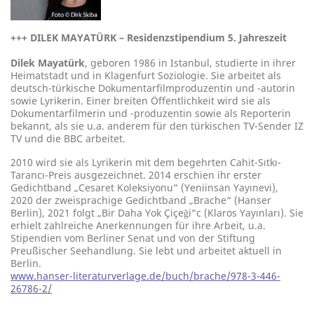
+++
DILEK MAYATÜRK – Residenzstipendium 5. Jahreszeit
Dilek Mayatürk
, geboren 1986 in Istanbul, studierte in ihrer
Heimatstadt und in Klagenfurt Soziologie. Sie arbeitet als
deutsch-türkische Dokumentarfilmproduzentin und -autorin
sowie Lyrikerin. Einer breiten Öffentlichkeit wird sie als
Dokumentarfilmerin und -produzentin sowie als Reporterin
bekannt, als sie u.a. anderem für den türkischen TV-Sender IZ
TV und die BBC arbeitet.
2010 wird sie als Lyrikerin mit dem begehrten Cahit-Sıtkı-
Tarancı-Preis ausgezeichnet. 2014 erschien ihr erster
Gedichtband „Cesaret Koleksiyonu“ (Yeniinsan Yayınevi),
2020 der zweisprachige Gedichtband „Brache“ (Hanser
Berlin), 2021 folgt „Bir Daha Yok Çiçeği“c (Klaros Yayınları). Sie
erhielt zahlreiche Anerkennungen für ihre Arbeit, u.a.
Stipendien vom Berliner Senat und von der Stiftung
Preußischer Seehandlung. Sie lebt und arbeitet aktuell in
Berlin.
www.hanser-literaturverlage.de/buch/brache/978-3-446-
26786-2/