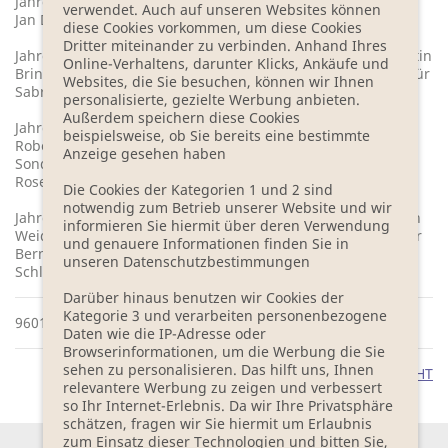
Jahrgang 2011/ 2012 – Dr. Peggy Mädler, Dr. Martin Beyer,
verwendet. Auch auf unseren Websites können
Jan Decker und Anna-Elisabeth Mayer.
diese Cookies vorkommen, um diese Cookies
Dritter miteinander zu verbinden. Anhand Ihres
Jahrgang 2010/ 2011 - Patrick Findeis, Sebastian Orlac, Martin
Online-Verhaltens, darunter Klicks, Ankäufe und
Brinkmann, Heide Schwochow und das Sonderstipendium für
Websites, die Sie besuchen, können wir Ihnen
Sabrina Janesch.
personalisierte, gezielte Werbung anbieten.
Außerdem speichern diese Cookies
Jahrgang 2009/ 2010 – Larissa Boehning, Thomas Lang,
beispielsweise, ob Sie bereits eine bestimmte
Robert Seethaler und Bodo Morshäuser und ein
Anzeige gesehen haben
Sonderstipendium ging an Nachwuchsschriftsteller Martin
Rose.
Die Cookies der Kategorien 1 und 2 sind
notwendig zum Betrieb unserer Website und wir
Jahrgang 2008/ 2009 – Schriftsteller Sobo Swobodnik, Stefan
informieren Sie hiermit über deren Verwendung
Weidner, Dr. Johann von Düffel und Drehbuchautorin Esther
und genauere Informationen finden Sie in
Bernstorff. Ein Sonderstipendium ging an Dr. Wolfgang
unseren Datenschutzbestimmungen
Schlüter.
Darüber hinaus benutzen wir Cookies der
Kategorie 3 und verarbeiten personenbezogene
9601 ZEICHEN
Daten wie die IP-Adresse oder
Browserinformationen, um die Werbung die Sie
sehen zu personalisieren. Das hilft uns, Ihnen
ZUR PRESSEFOTOÜBERSICHT
relevantere Werbung zu zeigen und verbessert
so Ihr Internet-Erlebnis. Da wir Ihre Privatsphäre
schätzen, fragen wir Sie hiermit um Erlaubnis
zum Einsatz dieser Technologien und bitten Sie,