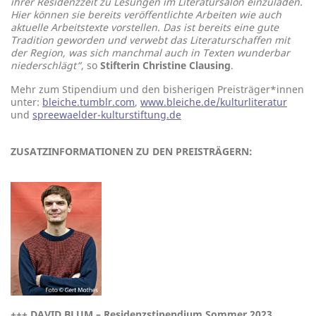
ihrer Residenzzeit zu Lesungen im Literatursalon einzuladen.
Hier können sie bereits veröffentlichte Arbeiten wie auch
aktuelle Arbeitstexte vorstellen. Das ist bereits eine gute
Tradition geworden und verwebt das Literaturschaffen mit
der Region, was sich manchmal auch in Texten wunderbar
niederschlägt“
, so
Stifterin Christine Clausing
.
Mehr zum Stipendium und den bisherigen Preisträger*innen
unter:
bleiche.tumblr.com
,
www.bleiche.de/kulturliteratur
und
spreewaelder-kulturstiftung.de
ZUSATZINFORMATIONEN ZU DEN PREISTRÄGERN:
+++
DAVID BLUM – Residenzstipendium Sommer 2023