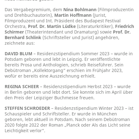
Das Vergabegremium, dem
Nina Bohlmann
(Filmproduzentin
und Drehbuchautorin),
Martin Hoffmann
(Jurist,
Filmproduzent und Int. Präsident des Budapest Festival
Orchestra,
Prof. Dr. Martin Lüdke
(Literaturkritiker),
Friedrich
Schirmer
(Theaterintendant und Dramaturg) sowie
Prof. Dr.
Bernhard Schlink
(Schriftsteller und Jurist) angehören,
zeichnete aus:
DAVID BLUM
– Residenzstipendium Sommer 2023 – wurde in
Potsdam geboren und lebt in Leipzig. Er veröffentlichte
bereits Prosa und Anthologien, schrieb Reiseführer. Sein
Debütroman „Kollektorgang“ erschien im Frühjahr 2023,
wofür er bereits eine Auszeichnung erhielt.
REGINA SCHEER
­– Residenzstipendium Herbst 2023 – wurde
in Berlin geboren und lebt dort. Sie konnte sich im April über
den Preis der Leipziger Buchmesse freuen.
STEFFEN SCHROEDER
– Residenzstipendium Winter 2023 – ist
Schauspieler und Schriftsteller. Er wurde in München
geboren, lebt aktuell in Potsdam. Nach seinem Debütroman
2020 folgte 2022 der Roman „Planck oder Als das Licht seine
Leichtigkeit verlor“.