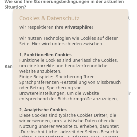
Wie sind Ihre Stornierungsbedingungen in der aktuellen
Situation?
Cookies & Datenschutz
Es gelten unsere regulären Stornierungsbedingungen,
welche Sie unter unseren
AGB
finden. Wir empfehlen
Wir respektieren Ihre
Privatsphäre
!
immer den Abschluss einer
Reiserücktrittsversicherung, am Besten mit COVID-
Wir nutzen Technologien wie Cookies auf dieser
Absicherung, da wir auch im Falle einer kurzfristigen
Seite. Hier wird unterschieden zwischen
Stornierung aufgrund positivem Corona-Fall
Ausfallgebühren berechnen, wenn wir das Zimmer
1. Funktionellen Cookies
nicht weiter verkaufen können.
Funktionelle Cookies sind unerlässliche Cookies,
um eine korrekte und benutzerfreundliche
Kann ich Gutscheine bei Ihnen bestellen?
Website anzubieten.
Einige Beispiele: -Speicherung Ihrer
Wir stellen gerne Wert-Gutscheine ab einem Betrag
Sprachpräferenzen -Feststellung von Missbrauch
von € 100,00 aus. Wir würden Ihnen vorab die
oder Betrug -Speicherung von
Rechnung zur Überweisung zukommen lassen und
Browsereinstellungen, um die Website
sobald der Betrag bei uns eingegangen ist, senden wir
entsprechend der Bildschirmgröße anzuzeigen.
Ihnen das Gutscheinpäckchen geschenkfertig verpackt
per Post zu.
Hier geht es direkt zur
2. Analytische Cookies
Gutscheinbestellung.
Diese Cookies sind typische Cookies Dritter, die
wir verwenden, um statistische Daten über die
Nutzung unserer Website zu erheben, darunter:
-Durchschnittliche Ladezeit der Seiten -Besuchte