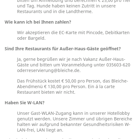
bitten um Anmeldung und berechnen € 25,00 pro Tier
und Tag. Hunde haben keinen Zutritt in unsere
Restaurants und in die Landtherme.
Wie kann ich bei Ihnen zahlen?
Wir akzeptieren die EC-Karte mit Pincode, Debitkarten
oder Bargeld.
Sind Ihre Restaurants für Außer-Haus-Gäste geöffnet?
Ja, gerne begrüßen wir je nach Vakanz Außer-Haus-
Gäste und bitten um Voranmeldung unter 035603-620
oderreservierung@bleiche.de.
Das Frühstück kostet € 50,00 pro Person, das Bleiche-
Abendmenü € 130,00 pro Person. Ein á la carte
Restaurant bieten wir nicht.
Haben Sie W-LAN?
Unser Gast-WLAN-Zugang kann in unserer Hotellobby
genutzt werden. Unsere Zimmer und übrigen Bereiche
halten wir aufgrund bekannter Gesundheitsrisiken W-
LAN-frei, LAN liegt an.