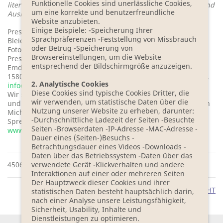
Funktionelle Cookies sind unerlässliche Cookies,
literarisches Schreiben an mehreren Universitäten im In- und
um eine korrekte und benutzerfreundliche
Ausland.
Website anzubieten.
Einige Beispiele: -Speicherung Ihrer
Pressefoto-Link:
Sprachpräferenzen -Feststellung von Missbrauch
Bleiche Resort & Spa
- Portrait Larissa Boehning
©
oder Betrug -Speicherung von
Fotocopyright: Julia Baier
Browsereinstellungen, um die Website
Pressekontakt und Absender: auerswald concept gmbh,
entsprechend der Bildschirmgröße anzuzeigen.
Emdener Str. 19, 10551 Berlin, Firmensitz: Zum Bahnhof 16,
15806 Zossen, OT Wünsdorf Waldstadt, Tel.: 030 - 28096702,
2. Analytische Cookies
info@ac-special.de
Diese Cookies sind typische Cookies Dritter, die
Wir sind i. A. des Hotels: BLEICHE RESORT & SPA, Christine
wir verwenden, um statistische Daten über die
und Heinrich Michael Clausing (Hotel "Zur Bleiche" Heinrich
Nutzung unserer Website zu erheben, darunter:
Michael Clausing e.K.), Bleichestraße 16, 03096 Burg/
-Durchschnittliche Ladezeit der Seiten -Besuchte
Spreewald,
Seiten -Browserdaten -IP-Adresse -MAC-Adresse -
www.bleiche.de
tätig.
Dauer eines (Seiten-)Besuchs -
Betrachtungsdauer eines Videos -Downloads -
Daten über das Betriebssystem -Daten über das
4506 ZEICHEN
verwendete Gerät -Klickverhalten und andere
Interaktionen auf einer oder mehreren Seiten
Der Hauptzweck dieser Cookies und ihrer
ZUR PRESSEFOTOÜBERSICHT
statistischen Daten besteht hauptsächlich darin,
nach einer Analyse unsere Leistungsfähigkeit,
Sicherheit, Usability, Inhalte und
Dienstleistungen zu optimieren.