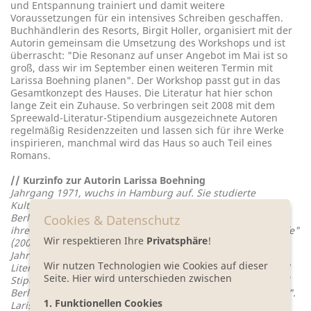
und Entspannung trainiert und damit weitere
Voraussetzungen für ein intensives Schreiben geschaffen.
Buchhändlerin des Resorts, Birgit Holler, organisiert mit der
Autorin gemeinsam die Umsetzung des Workshops und ist
überrascht: "Die Resonanz auf unser Angebot im Mai ist so
groß, dass wir im September einen weiteren Termin mit
Larissa Boehning planen". Der Workshop passt gut in das
Gesamtkonzept des Hauses. Die Literatur hat hier schon
lange Zeit ein Zuhause. So verbringen seit 2008 mit dem
Spreewald-Literatur-Stipendium ausgezeichnete Autoren
regelmäßig Residenzzeiten und lassen sich für ihre Werke
inspirieren, manchmal wird das Haus so auch Teil eines
Romans.
// Kurzinfo zur Autorin Larissa Boehning
Jahrgang 1971, wuchs in Hamburg auf. Sie studierte
Kulturwissenschaften, Philosophie und Kunstgeschichte in
Berlin. Einige Jahre lebte sie in Spanien und seit 2007 mit
Cookies & Datenschutz
ihrer Familie wieder in Berlin. Ihr Romandebüt "Lichte Stoffe"
Wir respektieren Ihre
Privatsphäre
!
(2007) war auf der Longlist des Deutschen Buchpreises. Im
Jahrgang 2009/ 2010 war sie Preisträgerin des Spreewald-
Wir nutzen Technologien wie Cookies auf dieser
Literatur-Stipendiums. Ihre Bücher wurden mit Preisen und
Seite. Hier wird unterschieden zwischen
Stipendien ausgezeichnet. Zuletzt erschien 2014 bei Galiani
Berlin der Roman "Nichts davon stimmt, aber alles ist wahr".
1. Funktionellen Cookies
Larissa Boehning unterrichtet zudem kreatives und