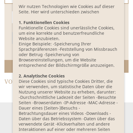
Wir nutzen Technologien wie Cookies auf dieser
Seite. Hier wird unterschieden zwischen
bis
1. Funktionellen Cookies
Funktionelle Cookies sind unerlässliche Cookies,
um eine korrekte und benutzerfreundliche
Website anzubieten.
Einige Beispiele: -Speicherung Ihrer
adulte
enfants
chambre
Sprachpräferenzen -Feststellung von Missbrauch
oder Betrug -Speicherung von
Browsereinstellungen, um die Website
entsprechend der Bildschirmgröße anzuzeigen.
CONTINUER LA RÉSERVATION
2. Analytische Cookies
VOUS VOYAGEZ AVEC DES ENFANTS?
Diese Cookies sind typische Cookies Dritter, die
wir verwenden, um statistische Daten über die
Nutzung unserer Website zu erheben, darunter:
-Durchschnittliche Ladezeit der Seiten -Besuchte
Seiten -Browserdaten -IP-Adresse -MAC-Adresse -
Dauer eines (Seiten-)Besuchs -
Betrachtungsdauer eines Videos -Downloads -
Daten über das Betriebssystem -Daten über das
S'ABONNER A LA
verwendete Gerät -Klickverhalten und andere
NEWSLETTER
Interaktionen auf einer oder mehreren Seiten