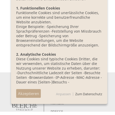
FÜR IHRE SPA ANWENDUNGSWÜNSCHE
Telefon +49 (0)35603-62519
1. Funktionellen Cookies
landtherme@bleiche.de
Funktionelle Cookies sind unerlässliche Cookies,
um eine korrekte und benutzerfreundliche
FÜR ALLES, WAS WIR FÜR SIE
Website anzubieten.
ORGANISIEREN DÜRFEN
Einige Beispiele: -Speicherung Ihrer
Telefon +49 (0)35603-62135
Sprachpräferenzen -Feststellung von Missbrauch
concierge@bleiche.de
oder Betrug -Speicherung von
Browsereinstellungen, um die Website
DATENSCHUTZBEAUFTRAGTER
entsprechend der Bildschirmgröße anzuzeigen.
datenschutz@bleiche.de
2. Analytische Cookies
ZUR GÄSTEBEWERTUNG
Diese Cookies sind typische Cookies Dritter, die
Fragebogen ausfüllen
wir verwenden, um statistische Daten über die
Nutzung unserer Website zu erheben, darunter:
-Durchschnittliche Ladezeit der Seiten -Besuchte
Seiten -Browserdaten -IP-Adresse -MAC-Adresse -
Dauer eines (Seiten-)Besuchs -
Betrachtungsdauer eines Videos -Downloads -
NEWSLETTER BESTELLEN
Daten über das Betriebssystem -Daten über das
Akzeptieren
Anpassen
|
Zum Datenschutz
verwendete Gerät -Klickverhalten und andere
Anfahrt
Interaktionen auf einer oder mehreren Seiten
Kontakt
Der Hauptzweck dieser Cookies und ihrer
statistischen Daten besteht hauptsächlich darin,
PRESSE
nach einer Analyse unsere Leistungsfähigkeit,