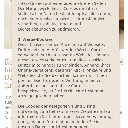
Interaktionen auf einer oder mehreren Seiten
Der Hauptzweck dieser Cookies und ihrer
statistischen Daten besteht hauptsächlich darin,
nach einer Analyse unsere Leistungsfähigkeit,
Sicherheit, Usability, Inhalte und
Dienstleistungen zu optimieren.
3. Werbe-Cookies
Diese Cookies können Anzeigen auf Websites
Dritter setzen. Hierfür werden Werbe-Cookies
verwendet. Auch auf unseren Websites können
Kosmetik für junge Gäste
75 €
diese Cookies vorkommen, um diese Cookies
Dritter miteinander zu verbinden. Anhand Ihres
bis 16 Jahre
Online-Verhaltens, darunter Klicks, Ankäufe und
Dauer ca. 45 Minuten
Websites, die Sie besuchen, können wir Ihnen
personalisierte, gezielte Werbung anbieten.
(inkl. Nachruhezeit)
Außerdem speichern diese Cookies
beispielsweise, ob Sie bereits eine bestimmte
Anzeige gesehen haben
Je nach Hautbedürfnis werden sanfte Pflegestoffe
ausgesucht, die für ein ausgeglichenes Hautbild sorgen.
Die Cookies der Kategorien 1 und 2 sind
Gesichtsreinigung, Peeling, Ausreinigung, Pflegepackung,
notwendig zum Betrieb unserer Website und wir
Gesichtsmassage, Lippen- und Augenpflege und auf Wunsch
informieren Sie hiermit über deren Verwendung
Augenbrauenkorrektur.
und genauere Informationen finden Sie in
unseren Datenschutzbestimmungen
Buchung telefonisch unter 035603-62519 oder per