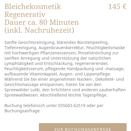
Bleichekosmetik
145 €
Regenerativ
Dauer ca. 80 Minuten
(inkl. Nachruhezeit)
Sanfte Gesichtsreinigung, klärendes Bürstenpeeling,
Tiefenreinigung, Augenbrauenkorrektur, Feuchtigkeits­maske
mit hochwertigen Pflanzenessenzen, Pinselstreichung zur
sanften Anregung und Un­ter­­stützung der natürlichen
Lymphtätigkeit und Entschlackung, regenerierendes
Feuchtigkeitsserum, pflegende Handpackung und -massage,
aufbauende Vitaminkapsel, ­Augen- und Lippenpflege.
Während Sie bei einer angenehmen ­Nacken-, Dekolleté- und
Gesichtsmassage entspannen, hören Sie von den
Spreewälder Lutki, den Irrlichtern und anderen zauberhaften
Spreewaldwesen. Abschließend leichte Tagespflege.
Buchung telefonisch unter 035603-62519 oder per
Buchungsanfrage
ZUR BUCHUNGSANFRAGE