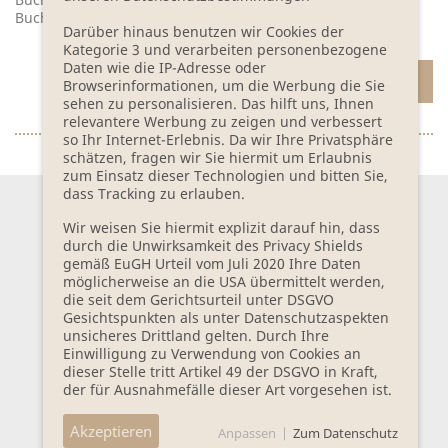
Buchungsanfrage
Darüber hinaus benutzen wir Cookies der
Kategorie 3 und verarbeiten personenbezogene
Daten wie die IP-Adresse oder
ZUR BUCHUNGSANFRAGE
Browserinformationen, um die Werbung die Sie
sehen zu personalisieren. Das hilft uns, Ihnen
relevantere Werbung zu zeigen und verbessert
so Ihr Internet-Erlebnis. Da wir Ihre Privatsphäre
schätzen, fragen wir Sie hiermit um Erlaubnis
zum Einsatz dieser Technologien und bitten Sie,
dass Tracking zu erlauben.
Wir weisen Sie hiermit explizit darauf hin, dass
NEWSLETTER BESTELLEN
durch die Unwirksamkeit des Privacy Shields
gemäß EuGH Urteil vom Juli 2020 Ihre Daten
Anfahrt
möglicherweise an die USA übermittelt werden,
Kontakt
die seit dem Gerichtsurteil unter DSGVO
Gesichtspunkten als unter Datenschutzaspekten
PRESSE
unsicheres Drittland gelten. Durch Ihre
Impressum
Einwilligung zu Verwendung von Cookies an
Datenschutz
dieser Stelle tritt Artikel 49 der DSGVO in Kraft,
der für Ausnahmefälle dieser Art vorgesehen ist.
Downloads
AGB
Akzeptieren
Stellenangebote
Anpassen
|
Zum Datenschutz