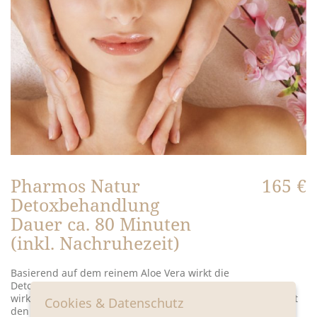
Pharmos Natur
165 €
Detoxbehandlung
Dauer ca. 80 Minuten
(inkl. Nachruhezeit)
Basierend auf dem reinem Aloe Vera wirkt die
Detoxgesichtsbehandlun ausgleiten und entspannend. Ein
wirkstoffreiches Zusammenspiel wertvoller Kräuter, aktiviert
Cookies & Datenschutz
den Lymphfluss und die Spannkraft Ihrer Haut verbessert.