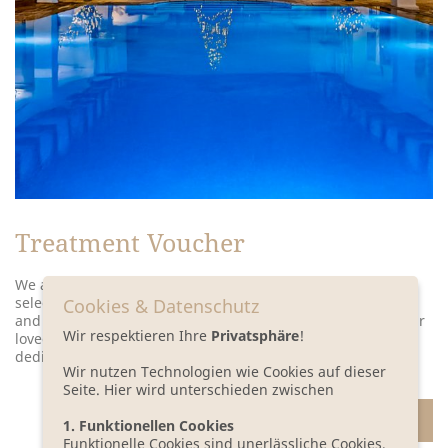
Treatment Voucher
We are happy to issue vouchers for spa day passes or
selected spa treatments of your choice. Make your selection
Cookies & Datenschutz
and give it as a gift voucher. The voucher will be sent to your
Wir respektieren Ihre
Privatsphäre
!
loved ones in beautiful packaging with your personal
dedication.
Wir nutzen Technologien wie Cookies auf dieser
Seite. Hier wird unterschieden zwischen
ORDER A GIFT VOUCHER
1. Funktionellen Cookies
Funktionelle Cookies sind unerlässliche Cookies,