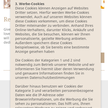
3. Werbe-Cookies
Diese Cookies können Anzeigen auf Websites
Dritter setzen. Hierfür werden Werbe-Cookies
verwendet. Auch auf unseren Websites können
Restaurant Voucher
diese Cookies vorkommen, um diese Cookies
Dritter miteinander zu verbinden. Anhand Ihres
Give the gift of enjoyment. Surprise your loved one with a
Online-Verhaltens, darunter Klicks, Ankäufe und
lovely breakfast or our Bleiche evening menu. The voucher
Websites, die Sie besuchen, können wir Ihnen
will be sent in attractive packaging with your personal
personalisierte, gezielte Werbung anbieten.
dedication.
Außerdem speichern diese Cookies
beispielsweise, ob Sie bereits eine bestimmte
Anzeige gesehen haben
ORDER A GIFT VOUCHER
Die Cookies der Kategorien 1 und 2 sind
notwendig zum Betrieb unserer Website und wir
informieren Sie hiermit über deren Verwendung
und genauere Informationen finden Sie in
unseren Datenschutzbestimmungen
Darüber hinaus benutzen wir Cookies der
Kategorie 3 und verarbeiten personenbezogene
Daten wie die IP-Adresse oder
SUBCRIBE TO OUR
Browserinformationen, um die Werbung die Sie
NEWSLETTER
sehen zu personalisieren. Das hilft uns, Ihnen
relevantere Werbung zu zeigen und verbessert