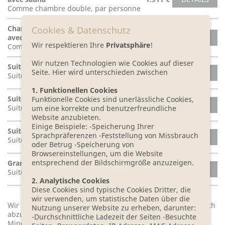
Comme chambre double, par personne
Chambre double spacieuse
Cookies & Datenschutz
avec sauna
2.091 €
DETAILS
Wir respektieren Ihre
Privatsphäre
!
Comme chambre simple
Wir nutzen Technologien wie Cookies auf dieser
Suite «Bleiche»
Seite. Hier wird unterschieden zwischen
2.211 €
DETAILS
Suite par personne
1. Funktionellen Cookies
Suite »maison de campagne«
Funktionelle Cookies sind unerlässliche Cookies,
2.411 €
DETAILS
Suite par personne
um eine korrekte und benutzerfreundliche
Website anzubieten.
Einige Beispiele: -Speicherung Ihrer
Suite SPA
Sprachpräferenzen -Feststellung von Missbrauch
2.731 €
DETAILS
Suite par personne
oder Betrug -Speicherung von
Browsereinstellungen, um die Website
entsprechend der Bildschirmgröße anzuzeigen.
Grande suite SPA
auf Anfrage
DETAILS
Suite pour 2 personnes
2. Analytische Cookies
Diese Cookies sind typische Cookies Dritter, die
wir verwenden, um statistische Daten über die
Wir behalten uns vor, den Termin bei mangelndem Zuspruch
Nutzung unserer Website zu erheben, darunter:
abzusagen.
-Durchschnittliche Ladezeit der Seiten -Besuchte
Mindestteilnehmerzahl: 5 Personen